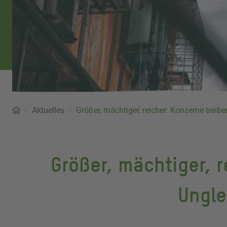
Startseite
Aktuelles
Pfadnavigation
Größer, mächtiger, reicher: Konzerne treibe
Größer, mächtiger, r
Ungle