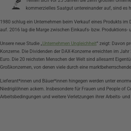
Teilten sich vor 25 Jahren die zehn größten Unter
kommerzielles Saatgut untereinander auf, sind es 
1980 schlug ein Unternehmen beim Verkauf eines Produkts im D
auf. 2016 lag die Marge zwischen Einkaufs- bzw. Produktions- u
Unsere neue Studie „
Unternehmen Ungleichheit
“ zeigt: Davon pr
Konzerne. Die Dividenden der DAX-Konzerne erreichten im Jahr 2
Euro. Die 20 reichsten Menschen der Welt sind allesamt Eigen
Großkonzernen, von denen viele durch eine marktbeherrschende
Lieferant*innen und Bäuer*innen hingegen werden unter enorme
Niedriglöhnen ackern. Insbesondere für Frauen und People of C
Arbeitsbedingungen und weitere Verletzungen ihrer Arbeits- un