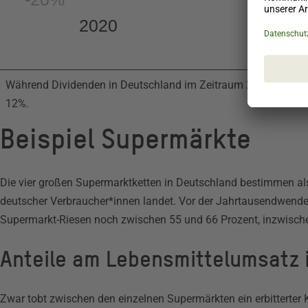
2020
Während Dividenden in Deutschland im Zeitraum 2020-23 real
12%.
Beispiel Supermärkte
Die vier großen Supermarktketten in Deutschland bestimmen al
deutscher Verbraucher*innen landet. Vor der Jahrtausendwende
Supermarkt-Riesen noch zwischen 55 und 66 Prozent, inzwische
Anteile am Lebensmittelumsatz 
Zwar tobt zwischen den einzelnen Supermärkten ein erbitterter 