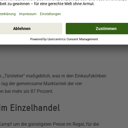
2023
 um 27% gestiegen sind, sanken die Reallöhne um
s „Türsteher“ maßgeblich, was in den Einkaufskörben
 lag der gemeinsame Marktanteil der vier
n bei mehr als 87 Prozent.
im Einzelhandel
Kampf um die günstigsten Preise im Regal, für die