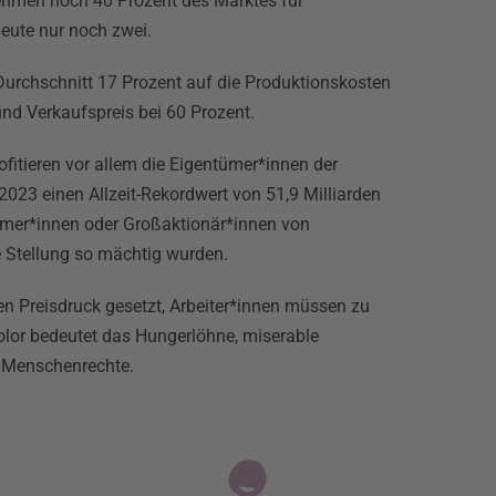
nehmen noch 40 Prozent des Marktes für
heute nur noch zwei.
urchschnitt 17 Prozent auf die Produktionskosten
nd Verkaufspreis bei 60 Prozent.
ofitieren vor allem die Eigentümer*innen der
023 einen Allzeit-Rekordwert von 51,9 Milliarden
tümer*innen oder Großaktionär*innen von
 Stellung so mächtig wurden.
n Preisdruck gesetzt, Arbeiter*innen müssen zu
olor bedeutet das Hungerlöhne, miserable
d Menschenrechte.