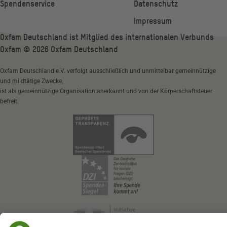
Spendenservice
Datenschutz
Impressum
Oxfam Deutschland ist Mitglied des internationalen Verbunds
Oxfam ©
2026
Oxfam Deutschland
Oxfam Deutschland e.V. verfolgt ausschließlich und unmittelbar gemeinnützige
und mildtätige Zwecke,
ist als gemeinnützige Organisation anerkannt und von der Körperschaftsteuer
befreit.