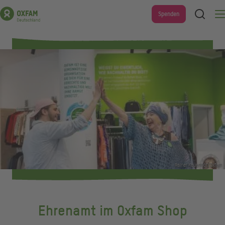
Direkt
Suche
Spenden
Men
zum
Inhalt
Rainer Keuenhof/Oxfam
Ehrenamt im Oxfam Shop