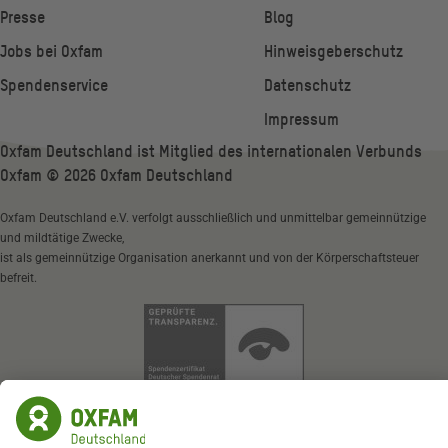
Presse
Blog
Jobs bei Oxfam
Hinweisgeberschutz
Spendenservice
Datenschutz
Impressum
Oxfam Deutschland ist Mitglied des internationalen Verbunds
Oxfam ©
2026
Oxfam Deutschland
Oxfam Deutschland e.V. verfolgt ausschließlich und unmittelbar gemeinnützige
und mildtätige Zwecke,
ist als gemeinnützige Organisation anerkannt und von der Körperschaftsteuer
befreit.