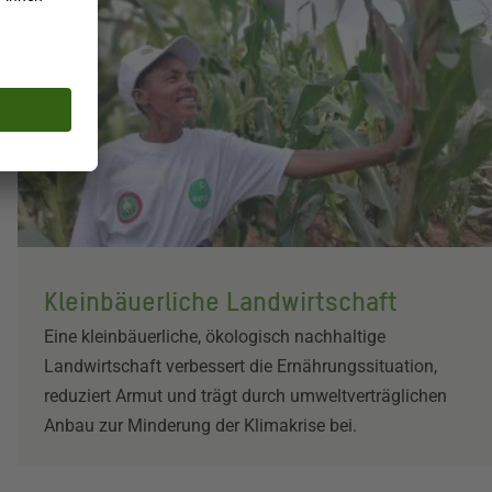
Kleinbäuerliche Landwirtschaft
Eine kleinbäuerliche, ökologisch nachhaltige
Landwirtschaft verbessert die Ernährungssituation,
reduziert Armut und trägt durch umweltverträglichen
Anbau zur Minderung der Klimakrise bei.