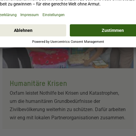
Humanitäre Krisen
Oxfam leistet Nothilfe bei Krisen und Katastrophen,
um die humanitären Grundbedürfnisse der
Zivilbevölkerung weiterhin zu schützen. Dafür arbeiten
wir eng mit lokalen Partnerorganisationen zusammen.