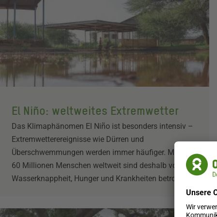
El Niño: weltweites Extremwetter
Das Klimaphänomen El Niño ist besonders intensiv –
Extremwetterereignisse wie Dürren und
Überschwemmungen werden immer häufiger. Mehr als
60 Millionen Menschen weltweit sind deshalb von
Wasserknappheit, Hunger und Krankheiten betroffen.