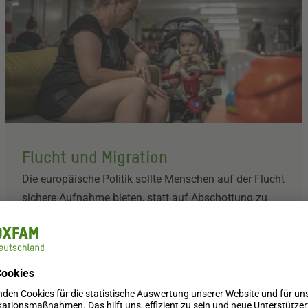
Flucht und Migration
Die europäische Politik sollte Menschen auf der Flucht
sichere Aufnahme bieten, statt auf Abschottung zu
setzen. Oxfam unterstützt weltweit Menschen, die vor
Gewalt oder Armut geflohen sind.