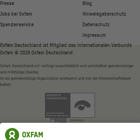
Presse
Blog
Jobs bei Oxfam
Hinweisgeberschutz
Spendenservice
Datenschutz
Impressum
Oxfam Deutschland ist Mitglied des internationalen Verbunds
Oxfam ©
2026
Oxfam Deutschland
Oxfam Deutschland e.V. verfolgt ausschließlich und unmittelbar gemeinnützige
und mildtätige Zwecke,
ist als gemeinnützige Organisation anerkannt und von der Körperschaftsteuer
befreit.