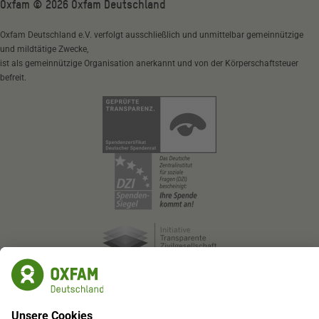
Oxfam ©
2026
Oxfam Deutschland
Oxfam Deutschland e.V. verfolgt ausschließlich und unmittelbar gemeinnützige
und mildtätige Zwecke,
ist als gemeinnützige Organisation anerkannt und von der Körperschaftsteuer
befreit.
Oxfam Deutschland e.V.
SozialBank
IBAN: DE87 3702 0500 0008 0905 00