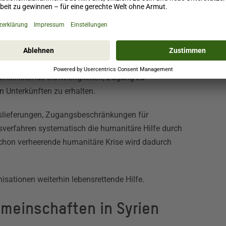
in Gaza und im
fenstillstands Schwierigkeiten, Zugang zu
 Unterkünften zu erhalten.
lfslieferungen, Zugangsbeschränkungen für
sverfahren systematisch die humanitäre Hilfe durch
hon verheerende humanitäre Krise wird dadurch
isationen weiterhin lebensrettende Hilfe.
emeinschaften in Syrien