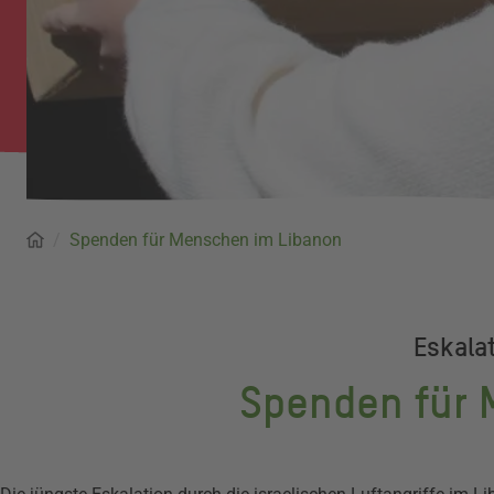
Startseite
Pfadnavigation
Spenden für Menschen im Libanon
Eskala
Spenden für 