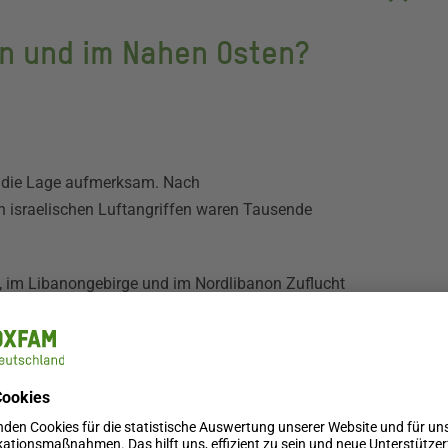
on und im Nahen Osten?
 die Lage aufmerksam. Nach
 israelischen Luftangriffen waren Tausende
t, im Libanongebirge und im Nordlibanon Zuflucht
eln, Menstruationsprodukten und Bettzeug, damit sie
 anderen humanitären Organisationen zusammen, um
 mehr Menschen durch die israelischen Luftangriffe
aßnahmen auszuweiten.