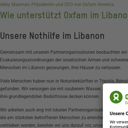
Abby Maxman, Präsidentin und CEO von Oxfam America
Wie unterstützt Oxfam im Liban
Unsere Nothilfe im Libanon
Gemeinsam mit unseren Partnerorganisationen beobachten wir
Evakuierungsanordnungen der israelischen Armee und schweren
Menschen im Libanon gezwungen, ihre Häuser zu verlassen.
Viele Menschen haben nun in Notunterkünften in Tripolis, Beiru
gefunden. Wir versorgen sie mit sauberem Wasser, Hygieneartik
ihre grundlegendsten Bedürfnisse decken können.
Wir arbeiten auch eng mit lokalen Partnerorganisationen und
die am stärksten betroffenen Menschen zu erreichen. Da immer
vertrieben werden, bereiten wir uns darauf vor, unsere Hilfsm