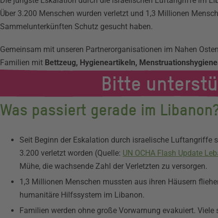
Die jüngste Eskalation durch die israelischen Luftangriffe im 
Über 3.200 Menschen wurden verletzt und 1,3 Millionen Mensche
Sammelunterkünften Schutz gesucht haben.
Gemeinsam mit unseren Partnerorganisationen im Nahen Osten 
Familien mit
Bettzeug, Hygieneartikeln, Menstruationshygien
Bitte unterst
Was passiert gerade im Libanon
Seit Beginn der Eskalation durch israelische Luftangriffe
3.200 verletzt worden (Quelle:
UN OCHA Flash Update Le
Mühe, die wachsende Zahl der Verletzten zu versorgen.
1,3 Millionen Menschen mussten aus ihren Häusern fliehen
humanitäre Hilfssystem im Libanon.
Familien werden ohne große Vorwarnung evakuiert. Viele sc