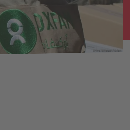
Ghiwa AbiHaidar / Oxfam