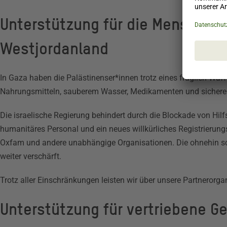
Unterstützung für die Menschen 
Westjordanland
In Gaza haben die Palästinenser*innen trotz eines fragilen Waf
Nahrungsmitteln, sauberem Wasser, Medikamenten und sicheren
Die israelische Regierung behindert durch die Blockade von Hi
humanitäres Personal und ein neues willkürliches Registrierung
Oxfam und andere unabhängige Organisationen. Die ohnehin sc
weiter verschärft.
Trotz aller Einschränkungen leisten wir über unsere Partnerorgan
Unterstützung für vertriebene G