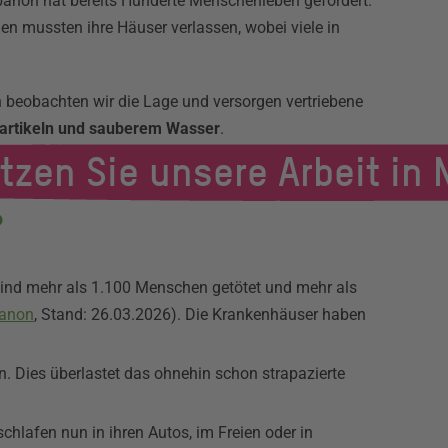
Libanon hat bereits Hunderte Menschenleben gefordert.
n mussten ihre Häuser verlassen, wobei viele in
beobachten wir die Lage und versorgen vertriebene
eartikeln und sauberem Wasser
.
ützen Sie unsere Arbeit in
?
 sind mehr als 1.100 Menschen getötet und mehr als
banon
, Stand: 26.03.2026). Die Krankenhäuser haben
. Dies überlastet das ohnehin schon strapazierte
hlafen nun in ihren Autos, im Freien oder in