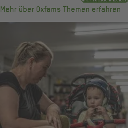
Mehr über Oxfams Themen erfahren
Flucht
und
Migration