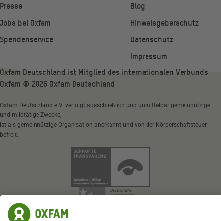
Presse
Blog
Jobs bei Oxfam
Hinweisgeberschutz
Spendenservice
Datenschutz
Impressum
Oxfam Deutschland ist Mitglied des internationalen Verbunds
Oxfam ©
2026
Oxfam Deutschland
Oxfam Deutschland e.V. verfolgt ausschließlich und unmittelbar gemeinnützige
und mildtätige Zwecke,
ist als gemeinnützige Organisation anerkannt und von der Körperschaftsteuer
befreit.