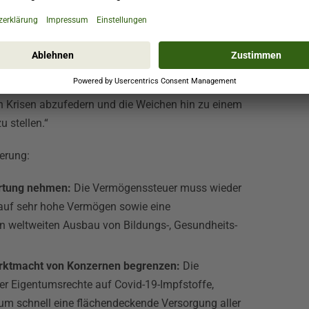
nden Milliardärinnen und Milliardäre Rekordgewinne
assen müssen, die Heizung abdrehen, mit ihren
hstes tun können, um zu überleben. Derzeit
 und weltweit explodieren Ungleichheit und Armut.
perreiche in die gesellschaftliche Pflicht nehmen,
n Krisen abzufedern und die Weichen hin zu einem
u stellen.“
ierung:
ortung nehmen:
Die Vermögenssteuer muss wieder
 auf sehr hohe Vermögen sowie eine
n weltweiten Ausbau von Bildungs-, Gesundheits-
arktmacht von Konzernen begrenzen:
Die
r Eigentumsrechte auf Covid-19-Impfstoffe,
um schnell eine flächendeckende Versorgung aller