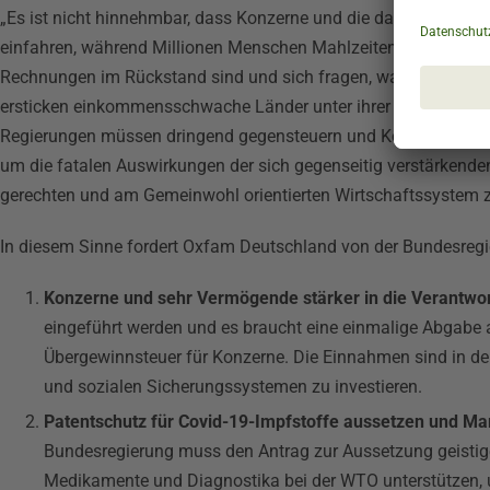
„Es ist nicht hinnehmbar, dass Konzerne und die dahinter stehe
einfahren, während Millionen Menschen Mahlzeiten ausfallen l
Rechnungen im Rückstand sind und sich fragen, was sie als Näc
ersticken einkommensschwache Länder unter ihrer Schuldenlast,
Regierungen müssen dringend gegensteuern und Konzerne und Su
um die fatalen Auswirkungen der sich gegenseitig verstärkende
gerechten und am Gemeinwohl orientierten Wirtschaftssystem z
In diesem Sinne fordert Oxfam Deutschland von der Bundesreg
Konzerne und sehr Vermögende stärker in die Verantw
eingeführt werden und es braucht eine einmalige Abgabe
Übergewinnsteuer für Konzerne. Die Einnahmen sind in de
und sozialen Sicherungssystemen zu investieren.
Patentschutz für Covid-19-Impfstoffe aussetzen und M
Bundesregierung muss den Antrag zur Aussetzung geistige
Medikamente und Diagnostika bei der WTO unterstützen, 