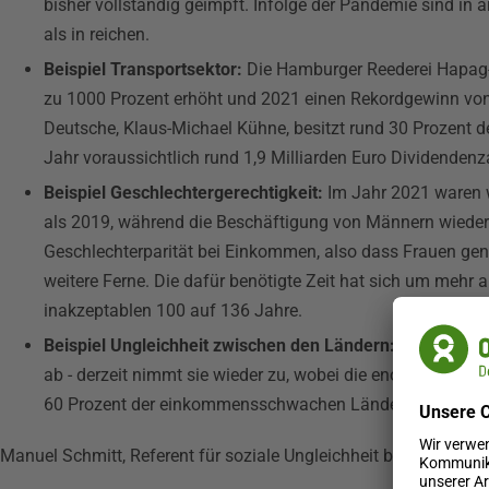
bisher vollständig geimpft. Infolge der Pandemie sind i
als in reichen.
Beispiel Transportsektor:
Die Hamburger Reederei Hapag-
zu 1000 Prozent erhöht und 2021 einen Rekordgewinn von 9
Deutsche, Klaus-Michael Kühne, besitzt rund 30 Prozent de
Jahr voraussichtlich rund 1,9 Milliarden Euro Dividenden
Beispiel Geschlechtergerechtigkeit:
Im Jahr 2021 waren w
als 2019, während die Beschäftigung von Männern wieder 
Geschlechterparität bei Einkommen, also dass Frauen gen
weitere Ferne. Die dafür benötigte Zeit hat sich um mehr 
inakzeptablen 100 auf 136 Jahre.
Beispiel Ungleichheit zwischen den Ländern:
Vor der Pan
ab - derzeit nimmt sie wieder zu, wobei die enorme Auslan
60 Prozent der einkommensschwachen Länder stehen am 
Manuel Schmitt, Referent für soziale Ungleichheit bei Oxfam 