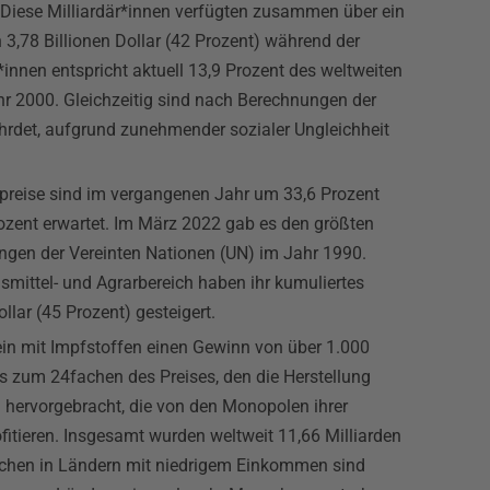
Diese Milliardär*innen verfügten zusammen über ein
n 3,78 Billionen Dollar (42 Prozent) während der
nen entspricht aktuell 13,9 Prozent des weltweiten
hr 2000. Gleichzeitig sind nach Berechnungen der
rdet, aufgrund zunehmender sozialer Ungleichheit
n.
preise sind im vergangenen Jahr um 33,6 Prozent
rozent erwartet. Im März 2022 gab es den größten
ngen der Vereinten Nationen (UN) im Jahr 1990.
ittel- und Agrarbereich haben ihr kumuliertes
llar (45 Prozent) gesteigert.
n mit Impfstoffen einen Gewinn von über 1.000
s zum 24fachen des Preises, den die Herstellung
 hervorgebracht, die von den Monopolen ihrer
itieren. Insgesamt wurden weltweit 11,66 Milliarden
nschen in Ländern mit niedrigem Einkommen sind