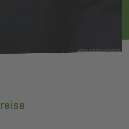
Ruthson Zimmerman / unsplash.com
reise