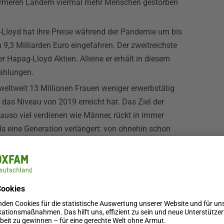
n ärmeren Ländern viermal mehr Menschen gestorben
Lloyd hat ihre Preise während der Pandemie um bis
,3 Milliarden Euro eingefahren. Der zweitreichste
r Hapag-Lloyd Aktien. Alleine er erhält in diesem
zahlungen.
eltweit 13 Millionen Frauen weniger erwerbstätig
das Niveau von 2019 erreicht hat. Das Ziel der
auso viel verdienen wie Männer, rückt in immer
als eine Generation verlängert: von ohnehin schon
demie nahm die Ungleichheit zwischen den Ländern
dsverschuldung die Erholung vieler Länder behindert.
Rande der Zahlungsunfähigkeit ihrer Schulden.
Deutschland, kommentiert: