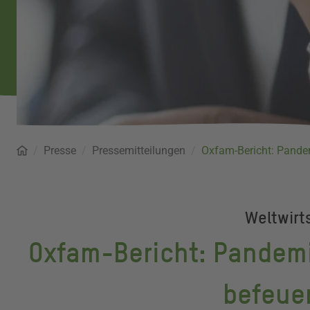
Startseite
Presse
Pressemitteilungen
Pfadnavigation
Oxfam-Bericht: Pandem
Weltwirt
Oxfam-Bericht: Pandemi
befeue