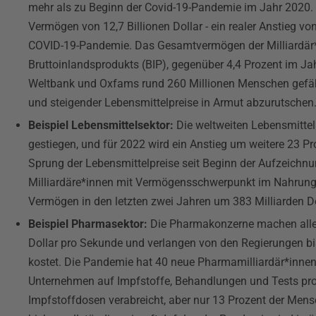
mehr als zu Beginn der Covid-19-Pandemie im Jahr 2020. 
Vermögen von 12,7 Billionen Dollar - ein realer Anstieg vo
COVID-19-Pandemie. Das Gesamtvermögen der Milliardär*in
Bruttoinlandsprodukts (BIP), gegenüber 4,4 Prozent im Ja
Weltbank und Oxfams rund 260 Millionen Menschen gefäh
und steigender Lebensmittelpreise in Armut abzurutsche
Beispiel Lebensmittelsektor:
Die weltweiten Lebensmittel
gestiegen, und für 2022 wird ein Anstieg um weitere 23 P
Sprung der Lebensmittelpreise seit Beginn der Aufzeichnu
Milliardäre*innen mit Vermögensschwerpunkt im Nahrungsm
Vermögen in den letzten zwei Jahren um 383 Milliarden Do
Beispiel Pharmasektor:
Die Pharmakonzerne machen allei
Dollar pro Sekunde und verlangen von den Regierungen bi
kostet. Die Pandemie hat 40 neue Pharmamilliardär*innen
Unternehmen auf Impfstoffe, Behandlungen und Tests prof
Impfstoffdosen verabreicht, aber nur 13 Prozent der Me