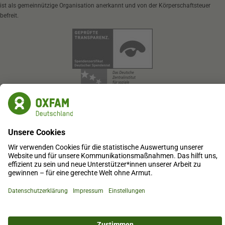
ist als gemeinnützige Organisation anerkannt und von der Körperschaftsteuer
befreit.
Oxfam Deutschland e.V.
SozialBank
IBAN: DE87 3702 0500 0008 0905 00
BIC: BFSWDE33XXX
IBAN kopieren
Online spenden