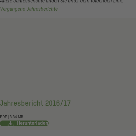
Ältere Jahresberichte finden Sie unter dem folgenden Link:
Vergangene Jahresberichte
Jahresbericht 2016/17
Dokument
PDF
|
3.34 MB
Herunterladen