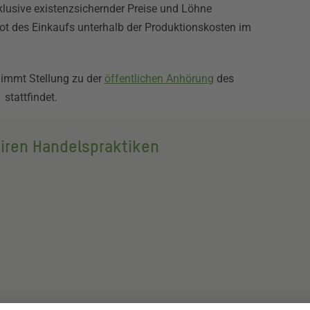
klusive existenzsichernder Preise und Löhne
rbot des Einkaufs unterhalb der Produktionskosten im
 nimmt Stellung zu der
öffentlichen Anhörung
des
stattfindet.
iren Handelspraktiken