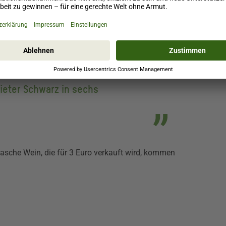
alls Mitautor der Studie, ergänzt: „Während
 Supermärkte auf ihre Kosten satte Gewinne.“
ca in einem Jahr verdient,
ieter Schwarz in sechs
asche Wein, die für 3 Euro verkauft wird, kommen