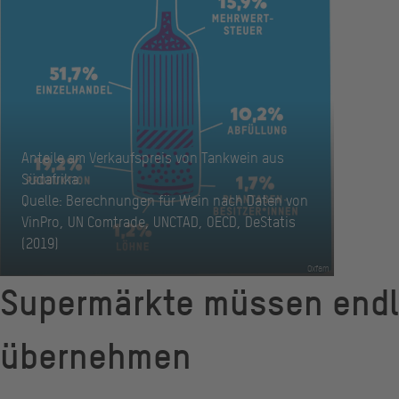
Anteile am Verkaufspreis von Tankwein aus
Südafrika.
Quelle: Berechnungen für Wein nach Daten von
VinPro, UN Comtrade, UNCTAD, OECD, DeStatis
(2019)
Oxfam
Supermärkte müssen endl
übernehmen