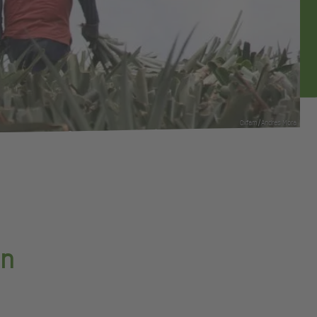
Oxfam/Andres Mora
on