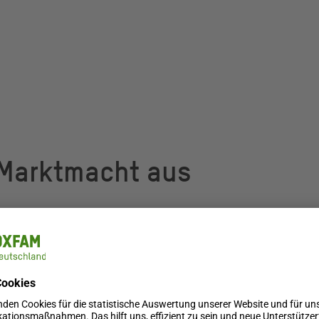
 Marktmacht aus
ewe mit Penny, Aldi Süd und Nord, Edeka mit Netto
Prozent des Lebensmitteleinzelhandels.
uf Lieferanten und Produzenten aus: Nur wer im
hn, Oxfam-Experte für Wirtschaft und Menschenrechte