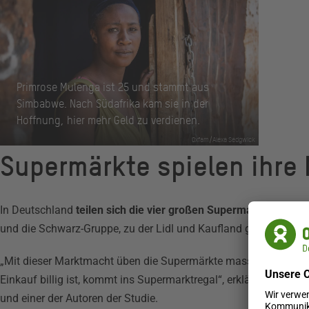
Primrose Mulenga ist 25 und stammt aus
Simbabwe. Nach Südafrika kam sie in der
Hoffnung, hier mehr Geld zu verdienen.
Oxfam/Alexa Sedgwick
Supermärkte spielen ihre
In Deutschland
teilen sich die vier großen Supermarktketten
(R
und die Schwarz-Gruppe, zu der Lidl und Kaufland gehören)
85 
„Mit dieser Marktmacht üben die Supermärkte massiven Druck a
Einkauf billig ist, kommt ins Supermarktregal“, erklärt Tim Za
und einer der Autoren der Studie.