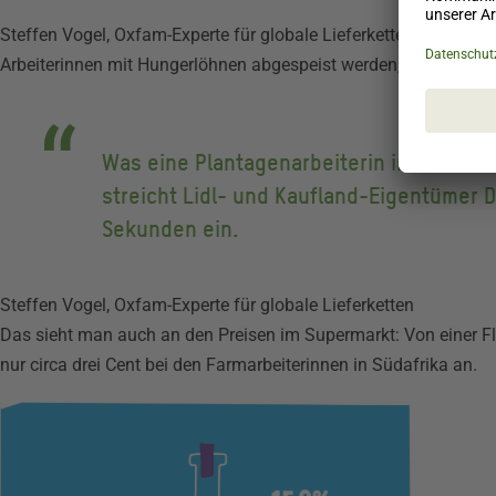
Steffen Vogel, Oxfam-Experte für globale Lieferketten und ebenf
Arbeiterinnen mit Hungerlöhnen abgespeist werden, machen die
Was eine Plantagenarbeiterin in Costa Ri
streicht Lidl- und Kaufland-Eigentümer D
Sekunden ein.
Steffen Vogel, Oxfam-Experte für globale Lieferketten
Das sieht man auch an den Preisen im Supermarkt: Von einer Fl
nur circa drei Cent bei den Farmarbeiterinnen in Südafrika an.