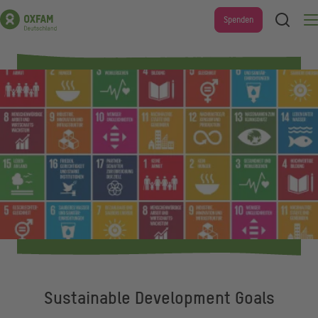
Direkt
Suche
Spenden
Men
zum
Inhalt
Sustainable Development Goals