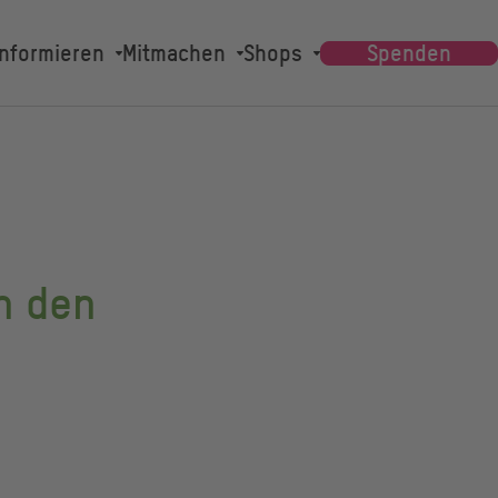
Main
Informieren
Mitmachen
Shops
Spenden
navigation
n den