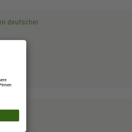
en deutscher
 German