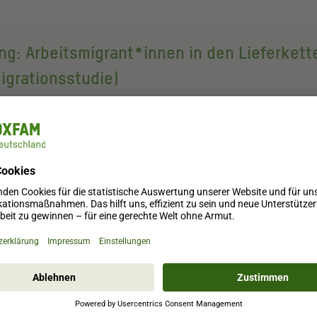
g: Arbeitsmigrant*innen in den Lieferkett
igrationsstudie)
on: Migrant laborers in the supply chains of
rsion)