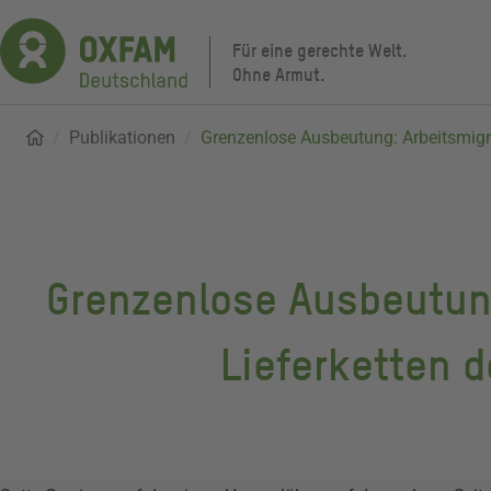
Direkt
zum
Für eine gerechte Welt.
Inhalt
Ohne Armut.
Startseite
Publikationen
Pfadnavigation
Grenzenlose Ausbeutung: Arbeitsmigr
Grenzenlose Ausbeutung
Lieferketten 