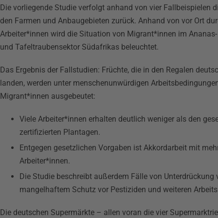
Die vorliegende Studie verfolgt anhand von vier Fallbeispielen 
den Farmen und Anbaugebieten zurück. Anhand von vor Ort dur
Arbeiter*innen wird die Situation von Migrant*innen im Anana
und Tafeltraubensektor Südafrikas beleuchtet.
Das Ergebnis der Fallstudien: Früchte, die in den Regalen deuts
landen, werden unter menschenunwürdigen Arbeitsbedingungen
Migrant*innen ausgebeutet:
Viele Arbeiter*innen erhalten deutlich weniger als den ge
zertifizierten Plantagen.
Entgegen gesetzlichen Vorgaben ist Akkordarbeit mit mehr a
Arbeiter*innen.
Die Studie beschreibt außerdem Fälle von Unterdrückung 
mangelhaftem Schutz vor Pestiziden und weiteren Arbeits
Die deutschen Supermärkte – allen voran die vier Supermarktrie