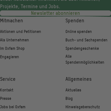
Projekte, Termine und Jobs.
Newsletter abonnieren
Fußzeile
Mitmachen
Spenden
Aktionen und Petitionen
Online spenden
Als Unternehmen
Buch- und Sachspenden
Im Oxfam Shop
Spendengeschenke
Alle
Engagieren
Spendenmöglichkeiten
Service
Allgemeines
Kontakt
Aktuelles
Presse
Blog
Jobs bei Oxfam
Hinweisgeberschutz