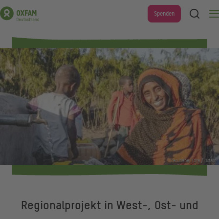
Direkt
Suche
Spenden
Men
zum
Inhalt
Zerubabel Tore / Oxfam
Regionalprojekt in West-, Ost- und