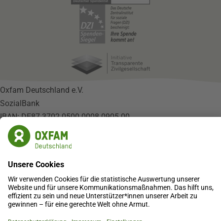
Oxfam Deutschland e.V.
SozialBank
IBAN: DE87 3702 0500 0008 0905 00
BIC: BFSWDE33XXX
IBAN kopieren
Online spenden