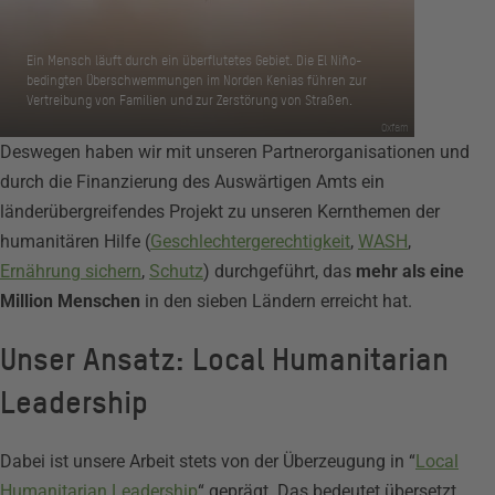
Ein Mensch läuft durch ein überflutetes Gebiet. Die El Niño-
bedingten Überschwemmungen im Norden Kenias führen zur
Vertreibung von Familien und zur Zerstörung von Straßen.
Oxfam
Deswegen haben wir mit unseren Partnerorganisationen und
durch die Finanzierung des Auswärtigen Amts ein
länderübergreifendes Projekt zu unseren Kernthemen der
humanitären Hilfe (
Geschlechtergerechtigkeit
,
WASH
,
Ernährung sichern
,
Schutz
) durchgeführt, das
mehr als eine
Million Menschen
in den sieben Ländern erreicht hat.
Unser Ansatz: Local Humanitarian
Leadership
Dabei ist unsere Arbeit stets von der Überzeugung in “
Local
Humanitarian Leadership
“ geprägt. Das bedeutet übersetzt,