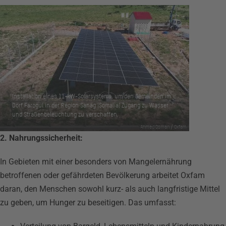
Installation eines 11-kW-Solarsystems, um den Gemeinden im
Dorf Farogul in der Region Sanag (Somalia) Zugang zu Wasser
und Straßenbeleuchtung zu verschaffen.
Ahmed Osman / Oxfam
2. Nahrungssicherheit:
In Gebieten mit einer besonders von Mangelernährung
betroffenen oder gefährdeten Bevölkerung arbeitet Oxfam
daran, den Menschen sowohl kurz- als auch langfristige Mittel
zu geben, um Hunger zu beseitigen. Das umfasst: