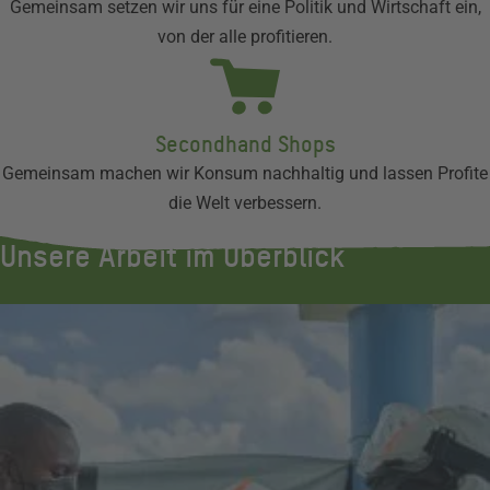
Gemeinsam setzen wir uns für eine Politik und Wirtschaft ein,
von der alle profitieren.
Secondhand Shops
Gemeinsam machen wir Konsum nachhaltig und lassen Profite
die Welt verbessern.
Unsere Arbeit im Überblick
Ebola:
Nothilfe
für
betroffene
Menschen