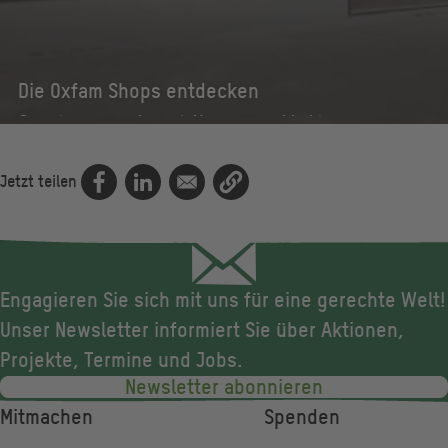
Die Oxfam Shops entdecken
Gemeinsam machen wir Konsum nachhaltig.
Zu den Oxfam Shops
Jetzt teilen
Engagieren Sie sich mit uns für eine gerechte Welt!
Unser Newsletter informiert Sie über Aktionen,
Projekte, Termine und Jobs.
Newsletter abonnieren
Fußzeile
Mitmachen
Spenden