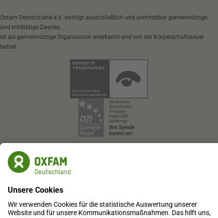
Oxfam Deutschland e.V. verfolgt ausschließlich und unmittelbar gemeinnützige
und mildtätige Zwecke,
ist als gemeinnützige Organisation anerkannt und von der Körperschaftsteuer
befreit.
Oxfam Deutschland e.V.
SozialBank
IBAN: DE87 3702 0500 0008 0905 00